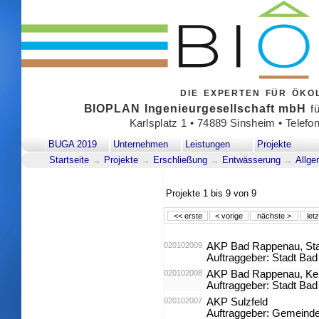
DIE EXPERTEN FÜR ÖK
BIOPLAN Ingenieurgesellschaft mbH
fü
Karlsplatz 1 • 74889 Sinsheim • Telefo
BUGA 2019
Unternehmen
Leistungen
Projekte
Startseite
→
Projekte
→
Erschließung
→
Entwässerung
→
Allge
Projekte
1 bis 9
von
9
<< erste
< vorige
nächste >
let
020102009
AKP Bad Rappenau, Stad
Auftraggeber: Stadt Ba
020102008
AKP Bad Rappenau, Ke
Auftraggeber: Stadt Ba
020102007
AKP Sulzfeld
Auftraggeber: Gemeinde 