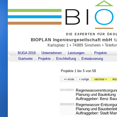
DIE EXPERTEN FÜR ÖK
BIOPLAN Ingenieurgesellschaft mbH
fü
Karlsplatz 1 • 74889 Sinsheim • Telefo
BUGA 2019
Unternehmen
Leistungen
Projekte
Startseite
→
Projekte
→
Erschließung
→
Entwässerung
Projekte
1 bis 5
von
59
<< erste
< vorige
nächste >
let
020100022
Regenwasserentsorgung 
Planung und Bauleitung
Auftraggeber: Benz Ba
020100023
Regenwasser-Entsorgu
Planung und Bauoberlei
Auftraggeber: Stadt Ma