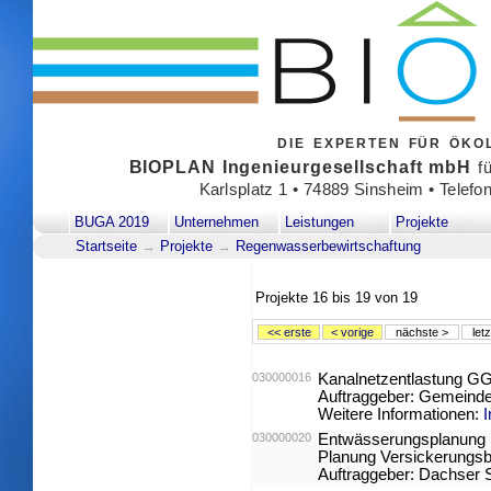
DIE EXPERTEN FÜR ÖK
BIOPLAN Ingenieurgesellschaft mbH
fü
Karlsplatz 1 • 74889 Sinsheim • Telefo
BUGA 2019
Unternehmen
Leistungen
Projekte
Startseite
→
Projekte
→
Regenwasserbewirtschaftung
Projekte
16 bis 19
von
19
<< erste
< vorige
nächste >
let
030000016
Kanalnetzentlastung GG
Auftraggeber: Gemeinde
Weitere Informationen:
030000020
Entwässerungsplanung L
Planung Versickerungsb
Auftraggeber: Dachser