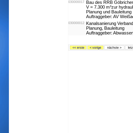
030000017
Bau des RRB Göbrichen
V = 7.300 m³zur hydrau
Planung und Bauleitung
Auftraggeber: AV Weißa
030000012
Kanalsanierung Verban
Planung, Bauleitung
Auftraggeber: Abwasser
<< erste
< vorige
nächste >
let