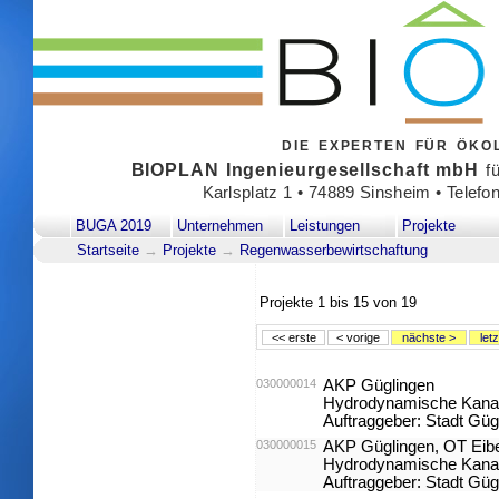
DIE EXPERTEN FÜR ÖK
BIOPLAN Ingenieurgesellschaft mbH
fü
Karlsplatz 1 • 74889 Sinsheim • Telefo
BUGA 2019
Unternehmen
Leistungen
Projekte
Startseite
→
Projekte
→
Regenwasserbewirtschaftung
Projekte
1 bis 15
von
19
<< erste
< vorige
nächste >
let
030000014
AKP Güglingen
Hydrodynamische Kanaln
Auftraggeber: Stadt Güg
030000015
AKP Güglingen, OT Eib
Hydrodynamische Kanaln
Auftraggeber: Stadt Güg