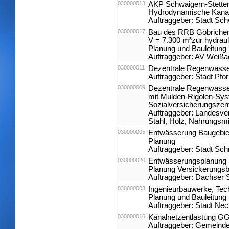
030000013
AKP Schwaigern-Stette
Hydrodynamische Kanaln
Auftraggeber: Stadt Sc
030000017
Bau des RRB Göbrichen
V = 7.300 m³zur hydrau
Planung und Bauleitung
Auftraggeber: AV Weißa
030000011
Dezentrale Regenwasse
Auftraggeber: Stadt Pfo
030000009
Dezentrale Regenwasse
mit Mulden-Rigolen-Syst
Sozialversicherungszen
Auftraggeber: Landesver
Stahl, Holz, Nahrungsmi
030000005
Entwässerung Baugebiet
Planung
Auftraggeber: Stadt Sch
030000020
Entwässerungsplanung L
Planung Versickerungsb
Auftraggeber: Dachser
030000003
Ingenieurbauwerke, Tec
Planung und Bauleitung
Auftraggeber: Stadt Ne
030000016
Kanalnetzentlastung GG
Auftraggeber: Gemeinde