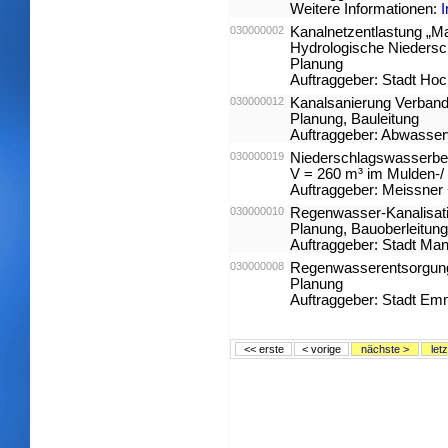
Weitere Informationen:
030000002
Kanalnetzentlastung „Ma
Hydrologische Nieders
Planung
Auftraggeber: Stadt Ho
030000012
Kanalsanierung Verban
Planung, Bauleitung
Auftraggeber: Abwasser
030000019
Niederschlagswasserbe
V = 260 m³ im Mulden-/
Auftraggeber: Meissne
030000010
Regenwasser-Kanalisat
Planung, Bauoberleitung
Auftraggeber: Stadt Ma
030000008
Regenwasserentsorgung 
Planung
Auftraggeber: Stadt E
<< erste
< vorige
nächste >
let